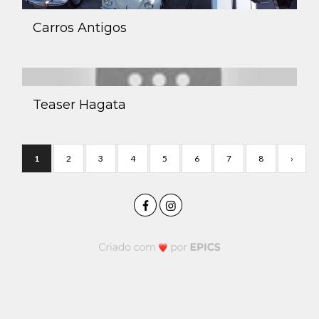
Carros Antigos
Teaser Hagata
1
2
3
4
5
6
7
8
›