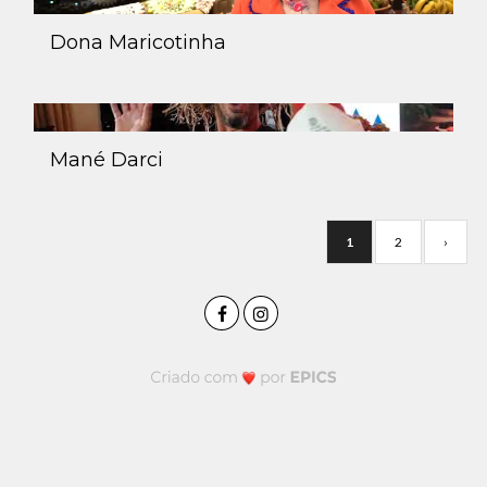
Dona Maricotinha
Mané Darci
1
2
›